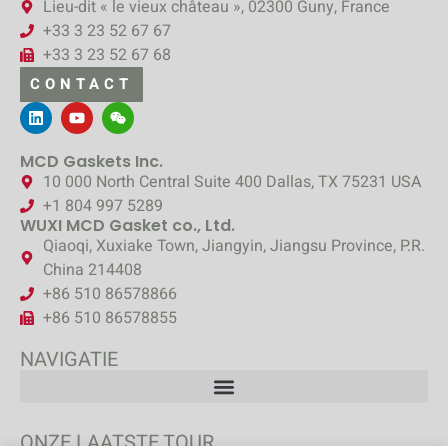
Lieu-dit « le vieux château », 02300 Guny, France
+33 3 23 52 67 67
+33 3 23 52 67 68
CONTACT
MCD Gaskets Inc.
10 000 North Central Suite 400 Dallas, TX 75231 USA
+1 804 997 5289
WUXI MCD Gasket co., Ltd.
Qiaoqi, Xuxiake Town, Jiangyin, Jiangsu Province, P.R.
China 214408
+86 510 86578866
+86 510 86578855
NAVIGATIE
ONZE LAATSTE TOUR