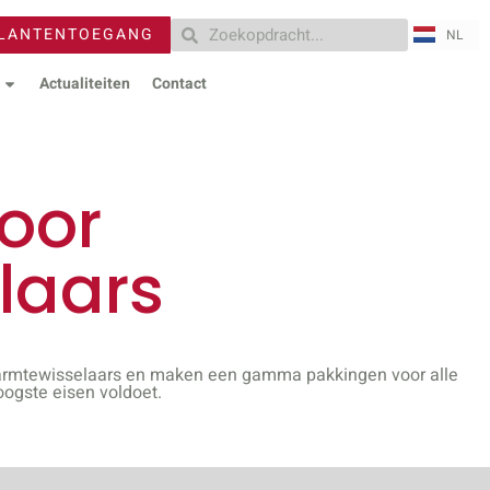
ZH
LANTENTOEGANG
NL
RU
Actualiteiten
Contact
oor
laars
enwarmtewisselaars en maken een gamma pakkingen voor alle
ogste eisen voldoet.