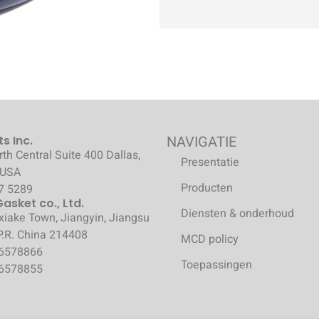
NAVIGATIE
s Inc.
th Central Suite 400 Dallas,
Presentatie
 USA
Producten
7 5289
sket co., Ltd.
Diensten & onderhoud
xiake Town, Jiangyin, Jiangsu
P.R. China 214408
MCD policy
86578866
Toepassingen
86578855