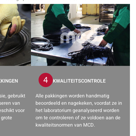
KKINGEN
KWALITEITSCONTROLE
ie, gebruikt
Alle pakkingen worden handmatig
seren van
beoordeeld en nagekeken, voordat ze in
eschikt voor
het laboratorium geanalyseerd worden
 grote
om te controleren of ze voldoen aan de
kwaliteitsnormen van MCD.