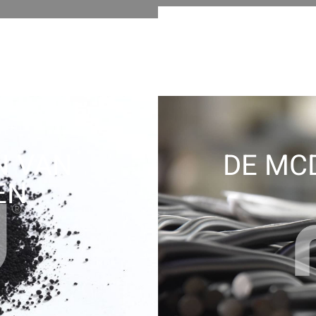
N VAN
DE MC
EN