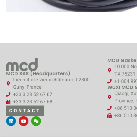
MCD Gasket
10 000 Nor
MCD SAS (Headquarters)
TX 75231
Lieu-dit « le vieux château », 02300
+1 804 99
Guny, France
WUXI MCD Ga
Qiaoqi, Xu
+33 3 23 52 67 67
Province, 
+33 3 23 52 67 68
+86 510 
CONTACT
+86 510 