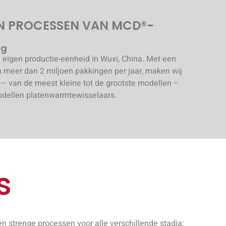
N PROCESSEN VAN MCD®-
ng
eigen productie-eenheid in Wuxi, China. Met een
n meer dan 2 miljoen pakkingen per jaar, maken wij
 – van de meest kleine tot de grootste modellen –
odellen platenwarmtewisselaars.
s
 strenge processen voor alle verschillende stadia: