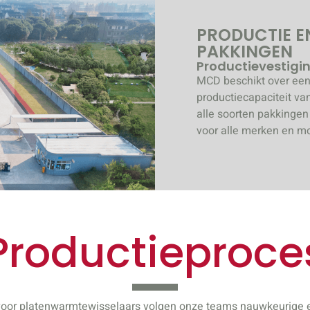
PRODUCTIE E
PAKKINGEN
Productievestigi
MCD beschikt over een 
productiecapaciteit va
alle soorten pakkingen
voor alle merken en m
Productieproce
voor platenwarmtewisselaars volgen onze teams nauwkeurige en