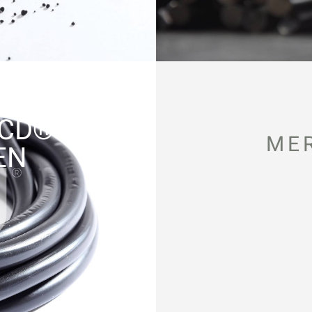
MCD®
ME
EN