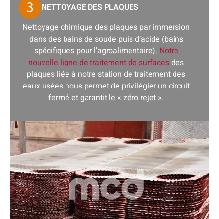
NETTOYAGE DES PLAQUES
Nettoyage chimique des plaques par immersion
dans des bains de soude puis d’acide (bains
spécifiques pour l’agroalimentaire).
Notre
nouvelle ligne de traitement de surfaces
des
plaques liée à notre station de traitement des
eaux usées nous permet de privilégier un circuit
fermé et garantit le « zéro rejet ».