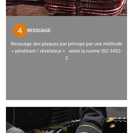
RESSUAGE
Ressuage des plaques par principe par une méthode
« pénétrant / révélateur » selon la norme ISO 3452-
2