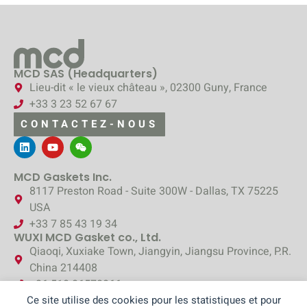
MCD SAS (Headquarters)
Lieu-dit « le vieux château », 02300 Guny, France
+33 3 23 52 67 67
CONTACTEZ-NOUS
MCD Gaskets Inc.
8117 Preston Road - Suite 300W - Dallas, TX 75225
USA
+33 7 85 43 19 34
WUXI MCD Gasket co., Ltd.
Qiaoqi, Xuxiake Town, Jiangyin, Jiangsu Province, P.R.
China 214408
+86 510 86578866
Ce site utilise des cookies pour les statistiques et pour