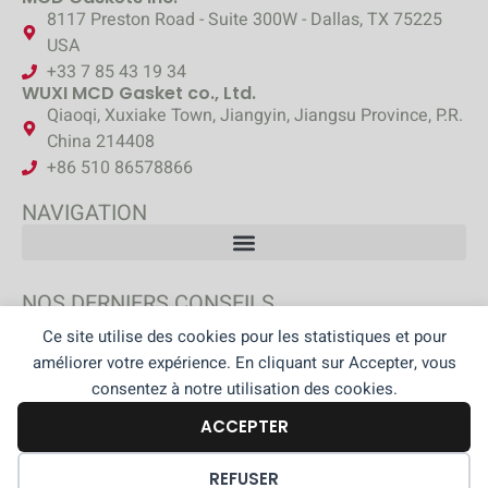
8117 Preston Road - Suite 300W - Dallas, TX 75225
USA
+33 7 85 43 19 34
WUXI MCD Gasket co., Ltd.
Qiaoqi, Xuxiake Town, Jiangyin, Jiangsu Province, P.R.
China 214408
+86 510 86578866
NAVIGATION
NOS DERNIERS CONSEILS
Ce site utilise des cookies pour les statistiques et pour
DÉCOUVREZ NOS CONSEILS
améliorer votre expérience. En cliquant sur Accepter, vous
consentez à notre utilisation des cookies.
ACCEPTER
© Group MCD –
Plan du site
–
CGV
–
Charte de confidentialité
–
Mentions légales
PRÉFÉRENCES DES COOKIES
REFUSER