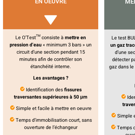
EN OEUVRE
MÉ
Le O’Test™ consiste à
mettre en
Le test BU
pression d’eau
« minimum 3 bars » un
un gaz trac
circuit d’une section pendant 15
d’une sec
minutes afin de contrôler son
détecter p
étanchéité interne.
gaz dans le 
Les avantages ?
Identification des
fissures
traversantes supérieures à 50 μm
Iden
trave
Simple et facile à mettre en oeuvre
Simple e
Temps d’immobilisation court, sans
ouverture de l’échangeur
Temps d’
ouve