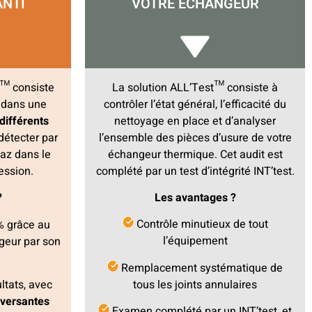
VOTRE ÉCHANGEUR
ANTI
La solution ALL’Test™ consiste à
st™ consiste
contrôler l’état général, l’efficacité du
r
dans une
nettoyage en place et d’analyser
différents
l’ensemble des pièces d’usure de votre
détecter par
échangeur thermique. Cet audit est
gaz dans le
complété par un test d’intégrité INT’test.
ession.
Les avantages ?
?
Contrôle minutieux de tout
% grâce au
l’équipement
ngeur par son
Remplacement systématique de
tous les joints annulaires
ltats, avec
aversantes
Examen complété par un INT’test, et