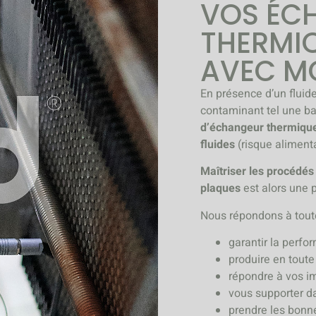
VOS ÉC
THERMI
AVEC M
En présence d’un fluide
contaminant tel une ba
d’échangeur thermique
fluides
(risque alimenta
Maîtriser les procédés
plaques
est alors une p
Nous répondons à tout
garantir la perf
produire en toute 
répondre à vos im
vous supporter d
prendre les bonn