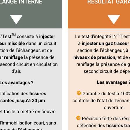
RÉSULTAT GAR
LANGE INTERNE
Le test d’intégrité INT’Te
L’Test™ consiste à
injecter
à
injecter un gaz traceu
eur miscible
dans un circuit
section de l’échangeur,
à 
tion de l’échangeur, et de
niveaux de pression,
et de 
ar
reniflage
la présence de
reniflage la présence de 
second circuit en circulation
second circuit de dépr
d’air.
Les avantages 
Les avantages ?
Garantie du test à 100
tification des
fissures
contrôle de l’état de l’écha
rsantes jusqu’à 30 µm
ouverture
t facile à mettre en oeuvre
Précision forte des résu
immobilisation court, sans
détection des
fissures tr
rture de l’échangeur