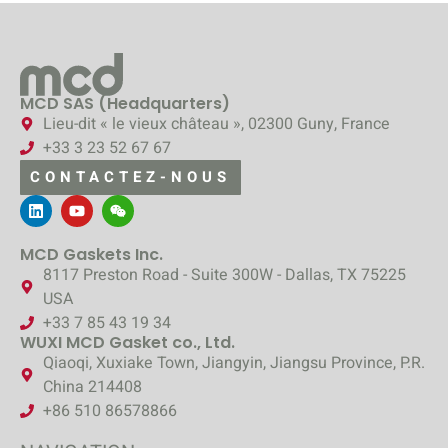
MCD SAS (Headquarters)
Lieu-dit « le vieux château », 02300 Guny, France
+33 3 23 52 67 67
CONTACTEZ-NOUS
MCD Gaskets Inc.
8117 Preston Road - Suite 300W - Dallas, TX 75225
USA
+33 7 85 43 19 34
WUXI MCD Gasket co., Ltd.
Qiaoqi, Xuxiake Town, Jiangyin, Jiangsu Province, P.R.
China 214408
+86 510 86578866