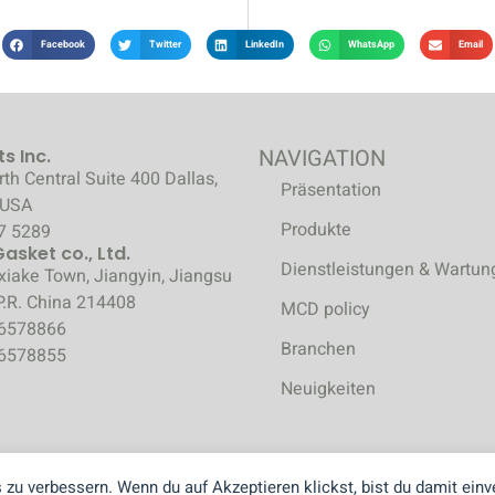
Facebook
Twitter
LinkedIn
WhatsApp
Email
NAVIGATION
s Inc.
th Central Suite 400 Dallas,
Präsentation
 USA
Produkte
7 5289
sket co., Ltd.
Dienstleistungen & Wartun
xiake Town, Jiangyin, Jiangsu
P.R. China 214408
MCD policy
86578866
Branchen
86578855
Neuigkeiten
 zu verbessern. Wenn du auf Akzeptieren klickst, bist du damit einv