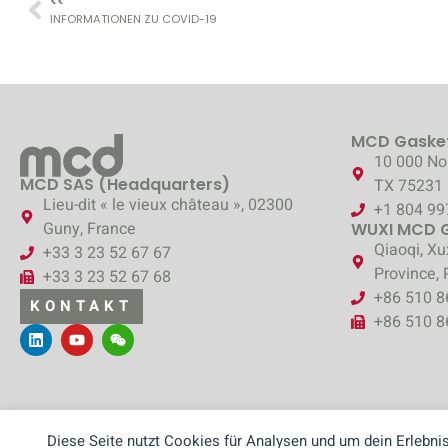
<<
INFORMATIONEN ZU COVID-19
MCD Gasket
10 000 Nor
MCD SAS (Headquarters)
TX 75231
Lieu-dit « le vieux château », 02300
+1 804 99
Guny, France
WUXI MCD Ga
Qiaoqi, Xu
+33 3 23 52 67 67
Province, 
+33 3 23 52 67 68
+86 510 
KONTAKT
+86 510 
Diese Seite nutzt Cookies für Analysen und um dein Erlebnis