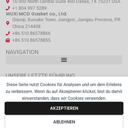
10 000 North Central Suite 400 Dallas, TX 75231 USA
+1 804 997 5289
WUXI MCD Gasket co., Ltd.
Qiaoqi, Xuxiake Town, Jiangyin, Jiangsu Province, P.R.
China 214408
+86 510 86578866
+86 510 86578855
NAVIGATION
UNSERE LETZTE FÜHRUNG
Diese Seite nutzt Cookies für Analysen und um dein Erlebnis
ENTDECKEN SIE UNSERE BERATUNG
zu verbessern. Wenn du auf Akzeptieren klickst, bist du damit
einverstanden, dass wir Cookies verwenden.
AKZEPTIEREN
© Group MCD –
Website-Karte
–
Terms of Sales
–
Datenschutz-
Bestimmungen
–
Impressum
COOKIE-EINSTELLUNGEN
ABLEHNEN