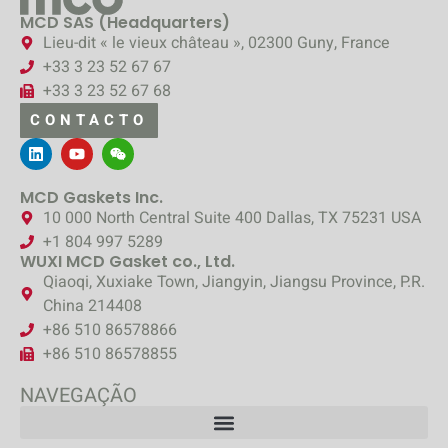
MCD SAS (Headquarters)
Lieu-dit « le vieux château », 02300 Guny, France
+33 3 23 52 67 67
+33 3 23 52 67 68
CONTACTO
MCD Gaskets Inc.
10 000 North Central Suite 400 Dallas, TX 75231 USA
+1 804 997 5289
WUXI MCD Gasket co., Ltd.
Qiaoqi, Xuxiake Town, Jiangyin, Jiangsu Province, P.R.
China 214408
+86 510 86578866
+86 510 86578855
NAVEGAÇÃO